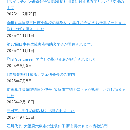
【スイッチオン研修会開催】認知症利用者に対する在宅リハビリ支援の
工夫
2025年12月25日
今年も兵庫県三田市小学校の副教材「小学生のためのお仕事ノート」に、
取り上げて頂きました
2025年11月1日
第17回日本身体障害者補助犬学会が開催されます。
2025年11月1日
「NsPace Career」で当社の取り組みが紹介されました
2025年9月6日
【参加費無料】知るカフェ研修会のご案内
2025年7月8日
伊藤孝江参議院議員と伊丹・宝塚市市議の皆さまが視察にお越し頂きま
した
2025年2月18日
三田市小学生の副教材に掲載されました
2024年9月13日
石川代表、大阪府大東市の逢坂伸子 新市長のもとへ表敬訪問