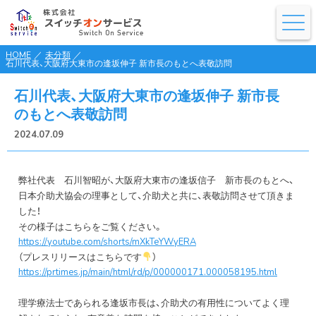
HOME
／
未分類
／
石川代表、大阪府大東市の逢坂伸子 新市長のもとへ表敬訪問
石川代表、大阪府大東市の逢坂伸子 新市長
のもとへ表敬訪問
2024.07.09
弊社代表 石川智昭が、大阪府大東市の逢坂信子 新市長のもとへ、
日本介助犬協会の理事として、介助犬と共に、表敬訪問させて頂きま
した！
その様子はこちらをご覧ください。
https://youtube.com/shorts/mXkTeYWyERA
（プレスリリースはこちらです
）
https://prtimes.jp/main/html/rd/p/000000171.000058195.html
理学療法士であられる逢坂市長は、介助犬の有用性についてよく理